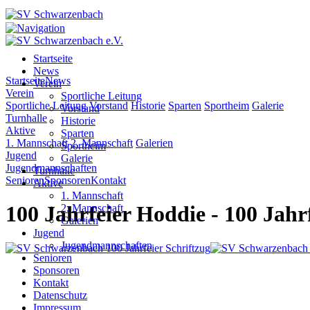
Startseite
News
Startseite
News
Verein
Verein
Sportliche Leitung
Sportliche Leitung
Vorstand
Historie
Sparten
Sportheim
Galerie
Vorstand
Turnhalle
Historie
Aktive
Sparten
1. Mannschaft
2. Mannschaft
Galerien
Sportheim
Jugend
Galerie
Jugendmannschaften
Turnhalle
Senioren
Sponsoren
Kontakt
Aktive
1. Mannschaft
100 Jahrfeier Hoddie
- 100 Jahr
2. Mannschaft
Galerien
Jugend
Jugendmannschaften
Senioren
Sponsoren
Kontakt
Datenschutz
Impressum