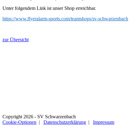
Unter folgendem Link ist unser Shop erreichbar.
https://www.flyeralarm-sports.com/teamshops/sv-schwarzenbach
zur Übersicht
SV Schwarzenbach
Anfahrt über Mastauweg
Postfach 1901 / 66415 Homburg
Web: www.svschwarzenbach.de
E-Mail: info@svschwarzenbach.de
1. Vorsitzender:
Pascal Kessler
Copyright 2026 - SV Schwarzenbach
Cookie-Optionen
|
Datenschutzerklärung
|
Impressum